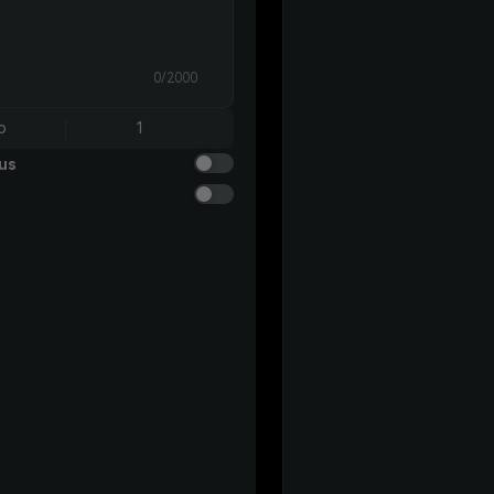
0/2000
o
1
us