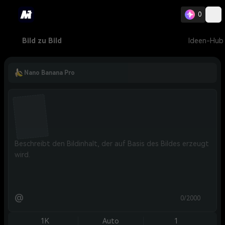
0
Bild zu Bild
Ideen-Hub
Nano Banana Pro
@
0/2000
1K
Auto
1