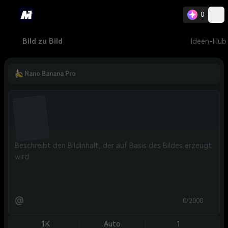
0
Bild zu Bild
Ideen-Hub
Nano Banana Pro
@
0/2000
1K
Auto
1