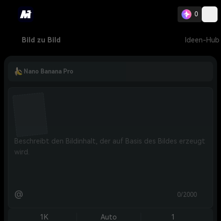
0
Bild zu Bild
Ideen-Hub
Nano Banana Pro
@
0/2000
1K
Auto
1