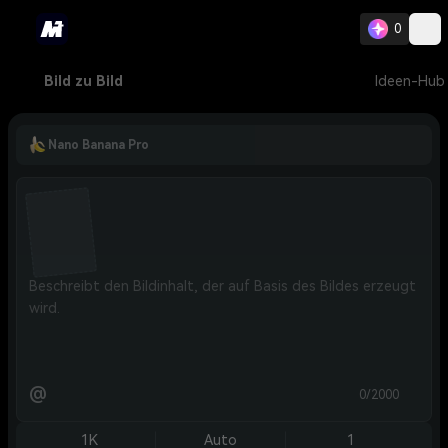
0
Bild zu Bild
Ideen-Hub
Nano Banana Pro
@
0/2000
1K
Auto
1