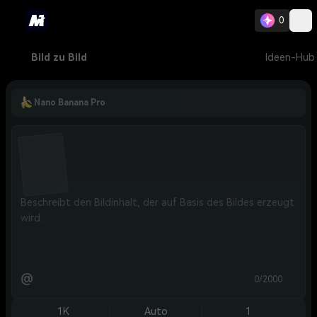
0
Bild zu Bild
Ideen-Hub
Nano Banana Pro
@
0/2000
1K
Auto
1