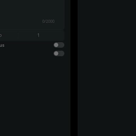
0/2000
o
1
us