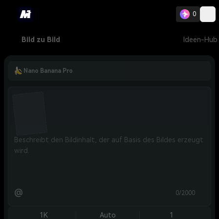
0
Bild zu Bild
Ideen-Hub
Nano Banana Pro
@
0/2000
1K
Auto
1