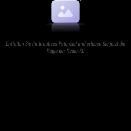
Entfalten Sie Ihr kreatives Potenzial und erleben Sie jetzt die
Magie der Media-KI!