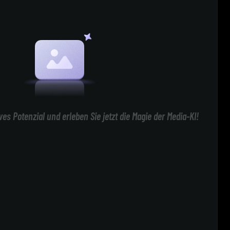
ives Potenzial und erleben Sie jetzt die Magie der Media-KI!