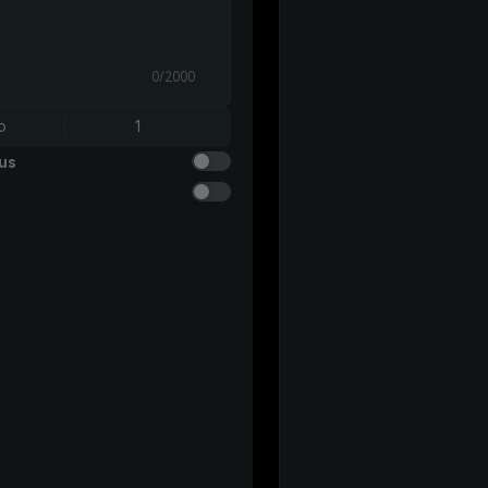
0/2000
o
1
us