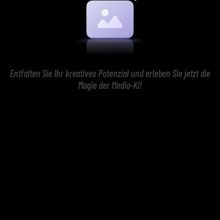
Entfalten Sie Ihr kreatives Potenzial und erleben Sie jetzt die
Magie der Media-KI!