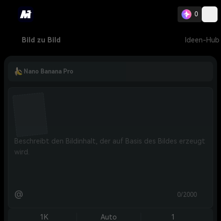
0
Bild zu Bild
Ideen-Hub
Nano Banana Pro
@
0/2000
1K
Auto
1