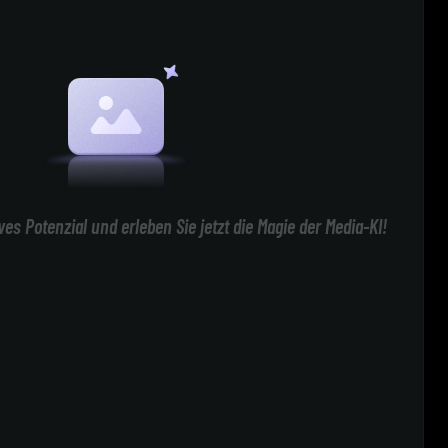
ives Potenzial und erleben Sie jetzt die Magie der Media-KI!