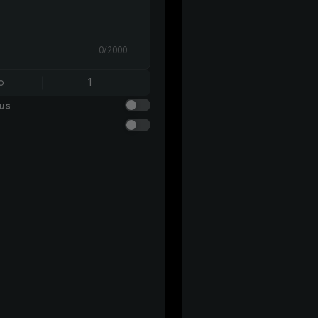
0/2000
o
1
us