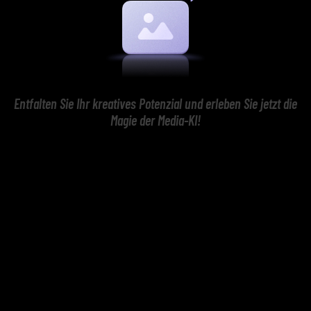
Entfalten Sie Ihr kreatives Potenzial und erleben Sie jetzt die
Magie der Media-KI!