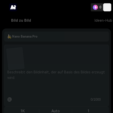
0
Bild zu Bild
Ideen-Hub
Nano Banana Pro
@
0/2000
1K
Auto
1