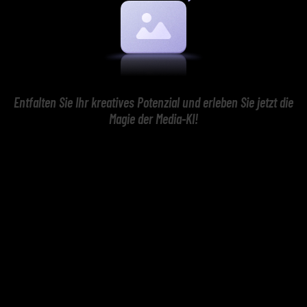
Entfalten Sie Ihr kreatives Potenzial und erleben Sie jetzt die
Magie der Media-KI!