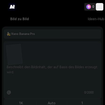
0
Bild zu Bild
Ideen-Hub
Nano Banana Pro
@
0/2000
1K
Auto
1