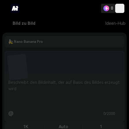
0
Bild zu Bild
Ideen-Hub
Nano Banana Pro
@
0/2000
1K
Auto
1