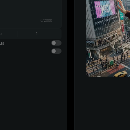
0/2000
o
1
us