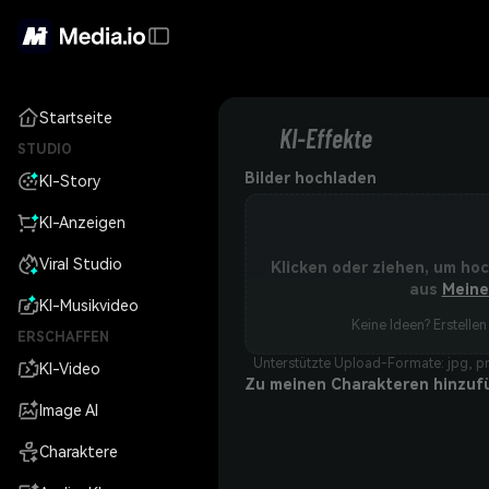
Startseite
KI-Effekte
STUDIO
Bilder hochladen
KI-Story
KI-Anzeigen
Viral Studio
Klicken oder ziehen, um ho
aus
Meine
KI-Musikvideo
Keine Ideen? Erstellen 
ERSCHAFFEN
Unterstützte Upload-Formate: jpg, pn
KI-Video
Zu meinen Charakteren hinzuf
Image AI
Charaktere