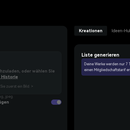
Kreationen
Ideen-Hu
Liste generieren
Deine Werke werden nur 7 T
einen Mitgliedschaftstarif 
chzuladen, oder wählen Sie
 Historie
Sie zuerst ein Bild. >
g, jpeg.
ügen