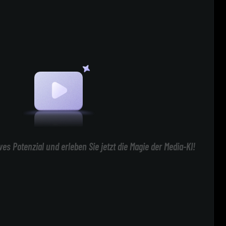
ives Potenzial und erleben Sie jetzt die Magie der Media-KI!