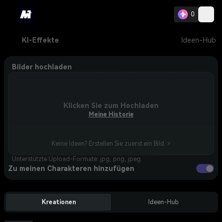
0
KI-Effekte
Ideen-Hub
Bilder hochladen
Klicken Sie zum Hochladen
Meine Historie
Keine Ideen? Erstellen Sie zuerst ein Bild. >
Unterstützte Upload-Formate: jpg, png, jpeg.
Zu meinen Charakteren hinzufügen
Kreationen
Ideen-Hub