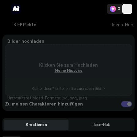
0
KI-Effekte
Ideen-Hub
Bilder hochladen
Klicken Sie zum Hochladen
Meine Historie
Keine Ideen? Erstellen Sie zuerst ein Bild. >
Unterstützte Upload-Formate: jpg, png, jpeg.
Zu meinen Charakteren hinzufügen
Kreationen
Ideen-Hub