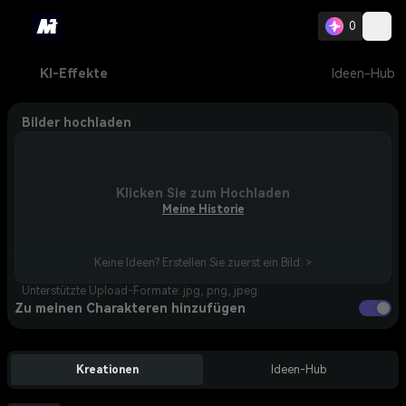
0
KI-Effekte
Ideen-Hub
Bilder hochladen
Klicken Sie zum Hochladen
Meine Historie
Keine Ideen? Erstellen Sie zuerst ein Bild. >
Unterstützte Upload-Formate: jpg, png, jpeg.
Zu meinen Charakteren hinzufügen
Kreationen
Ideen-Hub