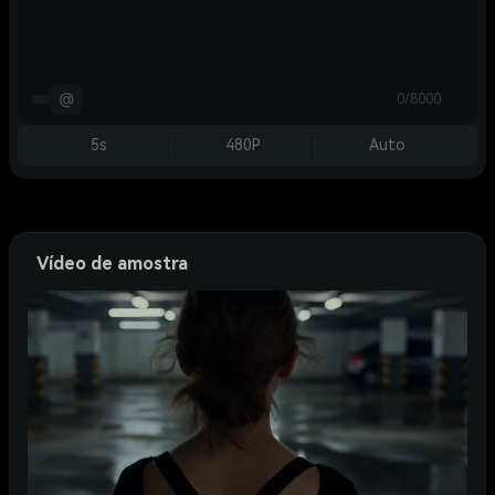
@
0/8000
5s
480P
Auto
Vídeo de amostra