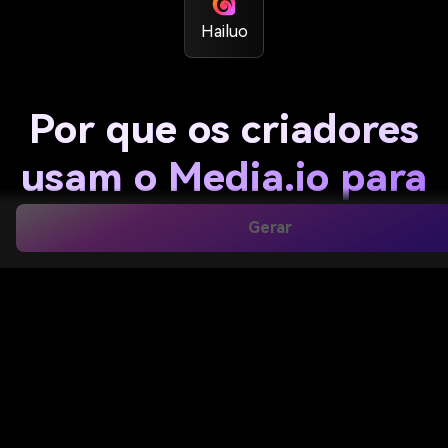
Hailuo
Por que os criadores
usam o Media.io para
converter fotos em
Gerar
vídeos online