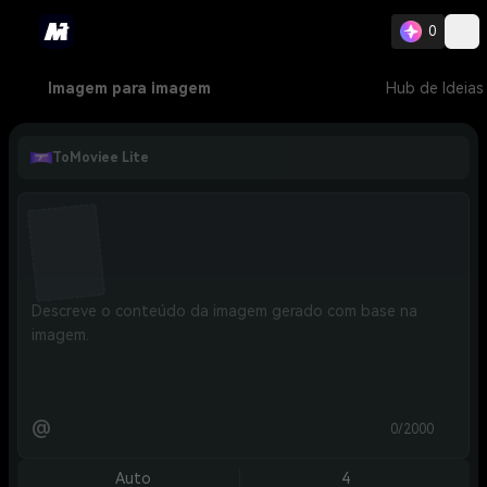
0
Imagem para imagem
Hub de Ideias
ToMoviee Lite
@
0/2000
Auto
4