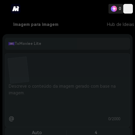
0
Imagem para imagem
Hub de Ideias
ToMoviee Lite
@
0/2000
Auto
4