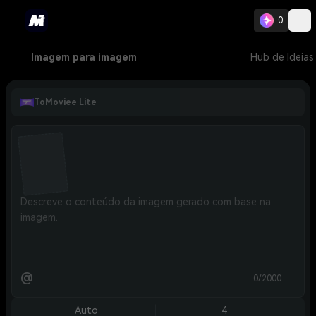
0
Imagem para imagem
Hub de Ideias
ToMoviee Lite
@
0/2000
Auto
4