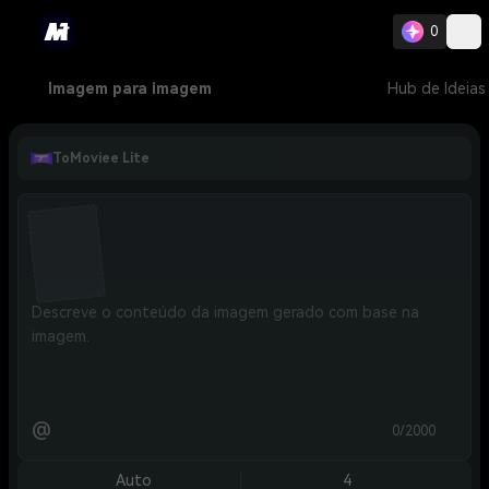
0
Imagem para imagem
Hub de Ideias
ToMoviee Lite
@
0/2000
Auto
4