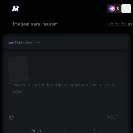
0
Imagem para imagem
Hub de Ideias
ToMoviee Lite
@
0/2000
Auto
4