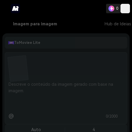
0
Imagem para imagem
Hub de Ideias
ToMoviee Lite
@
0/2000
Auto
4