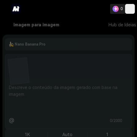
0
Imagem para imagem
Hub de Ideias
Nano Banana Pro
@
0/2000
1K
Auto
1