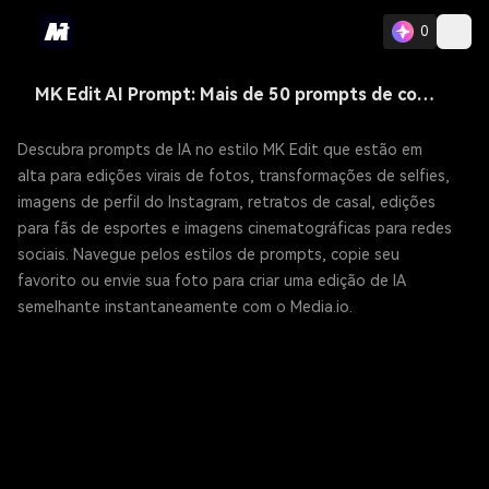
0
MK Edit AI Prompt: Mais de 50 prompts de copiar e colar para edições de fotos em tendência
Descubra prompts de IA no estilo MK Edit que estão em
alta para edições virais de fotos, transformações de selfies,
imagens de perfil do Instagram, retratos de casal, edições
para fãs de esportes e imagens cinematográficas para redes
sociais. Navegue pelos estilos de prompts, copie seu
favorito ou envie sua foto para criar uma edição de IA
semelhante instantaneamente com o Media.io.