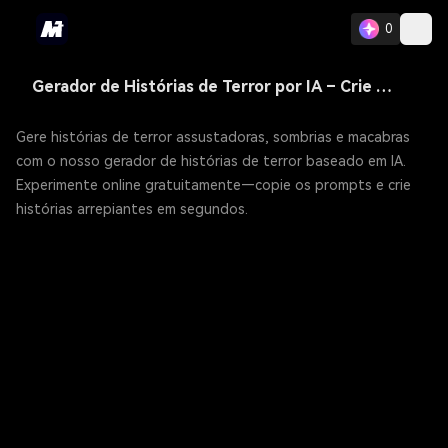
0
Gerador de Histórias de Terror por IA – Crie histórias assustadoras instantaneamente
Gere histórias de terror assustadoras, sombrias e macabras
com o nosso gerador de histórias de terror baseado em IA.
Experimente online gratuitamente—copie os prompts e crie
histórias arrepiantes em segundos.