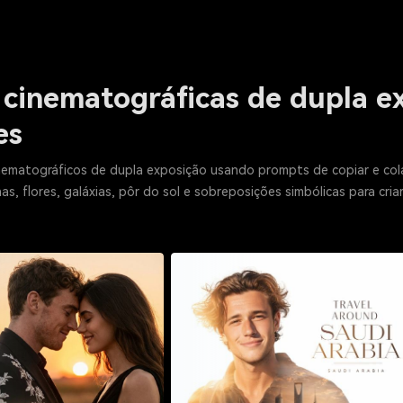
cinematográficas de dupla ex
es
nematográficos de dupla exposição usando prompts de copiar e colar
s, flores, galáxias, pôr do sol e sobreposições simbólicas para cri