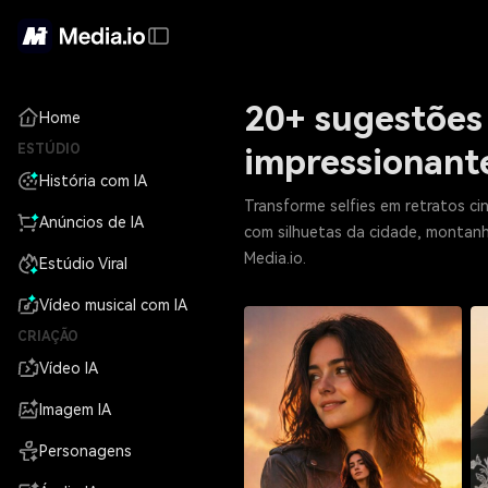
20+ sugestões 
Home
ESTÚDIO
impressionant
História com IA
Transforme selfies em retratos ci
Anúncios de IA
com silhuetas da cidade, montanha
Media.io.
Estúdio Viral
Vídeo musical com IA
CRIAÇÃO
Vídeo IA
Imagem IA
Personagens