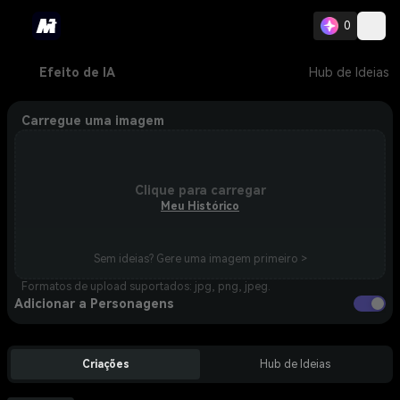
0
Efeito de IA
Hub de Ideias
Carregue uma imagem
Clique para carregar
Meu Histórico
Sem ideias? Gere uma imagem primeiro >
Formatos de upload suportados: jpg, png, jpeg.
Adicionar a Personagens
Criações
Hub de Ideias