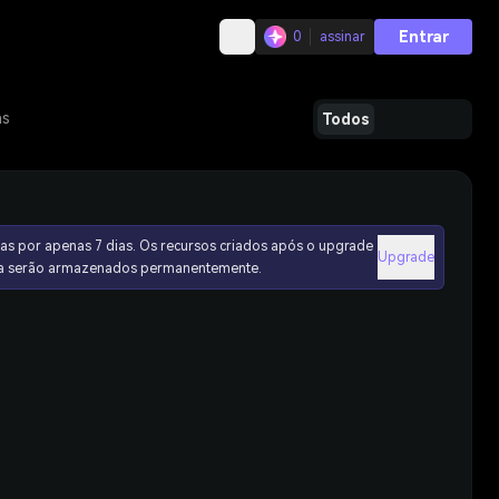
Entrar
0
assinar
as
Todos
as por apenas 7 dias. Os recursos criados após o upgrade
Upgrade
ura serão armazenados permanentemente.