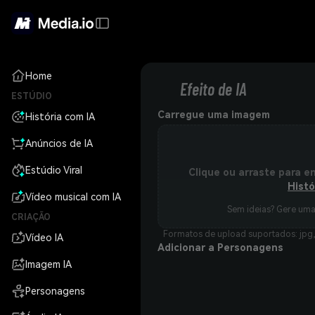
Home
Efeito de IA
ESTÚDIO
Carregue uma imagem
História com IA
Anúncios de IA
Estúdio Viral
Clique ou arraste para e
Histó
Vídeo musical com IA
Sem ideias? Gere um
CRIAÇÃO
Formatos de upload suportados: jpg,
Vídeo IA
Adicionar a Personagens
Imagem IA
Personagens