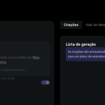
Criações
Hub de Idei
Lista de geração
As criações são armazenad
para um plano de assinat
nviar, ou escolha de
Meu
rico
a imagem primeiro >
 png, jpeg.