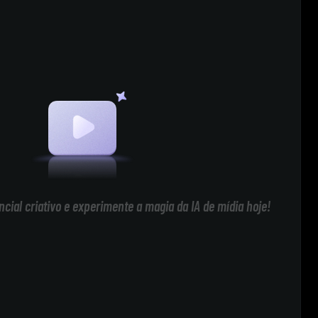
cial criativo e experimente a magia da IA de mídia hoje!